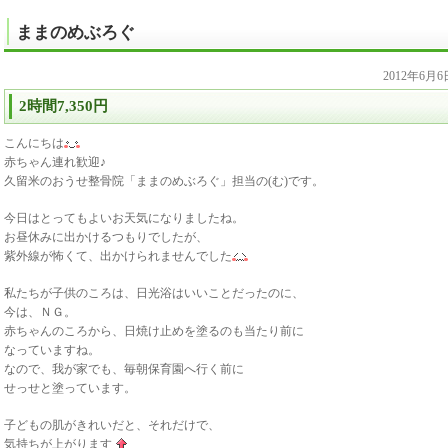
ままのめぶろぐ
2012年6月
2時間7,350円
こんにちは
赤ちゃん連れ歓迎♪
久留米のおうせ整骨院「ままのめぶろぐ」担当の(む)です。
今日はとってもよいお天気になりましたね。
お昼休みに出かけるつもりでしたが、
紫外線が怖くて、出かけられませんでした
私たちが子供のころは、日光浴はいいことだったのに、
今は、ＮＧ。
赤ちゃんのころから、日焼け止めを塗るのも当たり前に
なっていますね。
なので、我が家でも、毎朝保育園へ行く前に
せっせと塗っています。
子どもの肌がきれいだと、それだけで、
気持ちが上がります