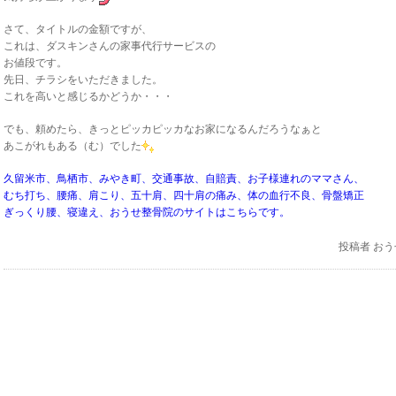
さて、タイトルの金額ですが、
これは、ダスキンさんの家事代行サービスの
お値段です。
先日、チラシをいただきました。
これを高いと感じるかどうか・・・
でも、頼めたら、きっとピッカピッカなお家になるんだろうなぁと
あこがれもある（む）でした
久留米市、鳥栖市、みやき町、交通事故、自賠責、お子様連れのママさん、
むち打ち、腰痛、肩こり、五十肩、四十肩の痛み、体の血行不良、骨盤矯正
ぎっくり腰、寝違え、おうせ整骨院のサイトはこちらです。
投稿者
おう