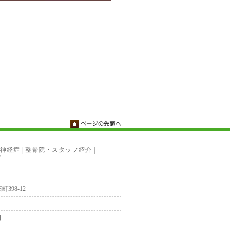
神経症
|
整骨院・スタッフ紹介
|
プ
町398-12
日