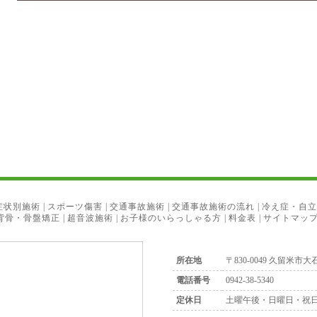
症状別施術
|
スポーツ傷害
|
交通事故施術
|
交通事故施術の流れ
|
冷え症・自立
背骨・骨盤矯正
|
超音波施術
|
お子様のいらっしゃる方
|
料金表
|
サイトマッ
所在地
〒830-0049 久留米市大石
電話番号
0942-38-5340
定休日
土曜午後・日曜日・祝