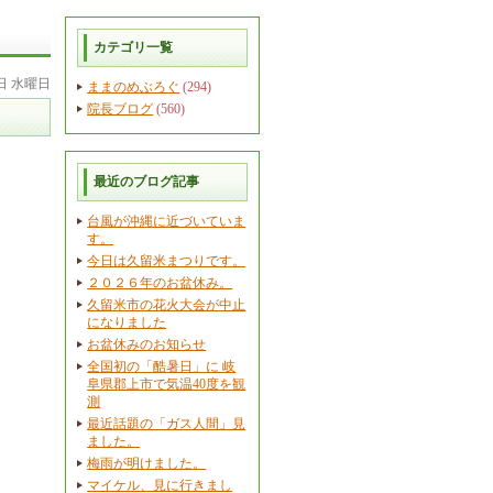
カテゴリ一覧
6日 水曜日
ままのめぶろぐ
(294)
院長ブログ
(560)
最近のブログ記事
台風が沖縄に近づいていま
す。
今日は久留米まつりです。
２０２６年のお盆休み。
久留米市の花火大会が中止
になりました
お盆休みのお知らせ
全国初の「酷暑日」に 岐
阜県郡上市で気温40度を観
測
最近話題の「ガス人間」見
ました。
梅雨が明けました。
マイケル、見に行きまし