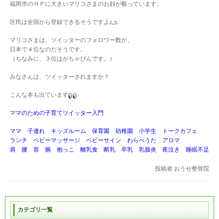
福岡市のＨＰに大きいマリコさまのお顔が載っています。
区民は全国から登録できるそうですよ
マリコさまは、ツイッターのフォロワー数が、
日本で４位なのだそうです。
（ちなみに、３位はがちゃぴんです。）
みなさんは、ツイッターされますか？
こんな本も出ています
ママのための子育てツイッター入門
ママ 子連れ キッズルーム 保育園 幼稚園 小学生 トークカフェ
ランチ ベビーマッサージ ベビーサイン わらべうた アロマ
肩 腰 首 腕 抱っこ 離乳食 断乳 卒乳 乳腺炎 夜泣き 睡眠不足
投稿者
おうせ整骨院
カテゴリ一覧