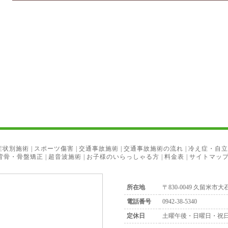
症状別施術
|
スポーツ傷害
|
交通事故施術
|
交通事故施術の流れ
|
冷え症・自立
背骨・骨盤矯正
|
超音波施術
|
お子様のいらっしゃる方
|
料金表
|
サイトマッ
所在地
〒830-0049 久留米市大石
電話番号
0942-38-5340
定休日
土曜午後・日曜日・祝