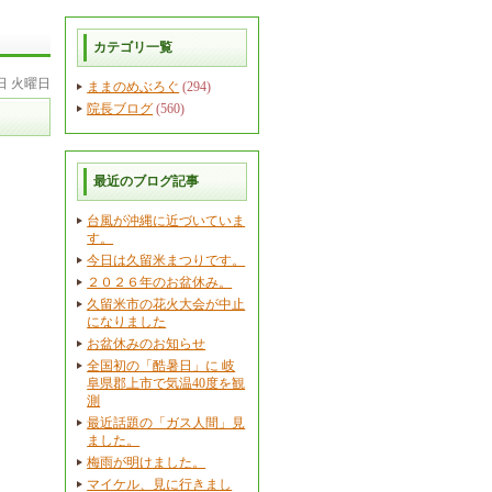
カテゴリ一覧
8日 火曜日
ままのめぶろぐ
(294)
院長ブログ
(560)
最近のブログ記事
台風が沖縄に近づいていま
す。
今日は久留米まつりです。
２０２６年のお盆休み。
久留米市の花火大会が中止
になりました
お盆休みのお知らせ
全国初の「酷暑日」に 岐
阜県郡上市で気温40度を観
測
最近話題の「ガス人間」見
ました。
梅雨が明けました。
マイケル、見に行きまし