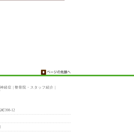
神経症
|
整骨院・スタッフ紹介
|
プ
町398-12
日