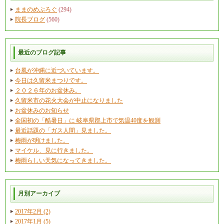
ままのめぶろぐ
(294)
院長ブログ
(560)
最近のブログ記事
台風が沖縄に近づいています。
今日は久留米まつりです。
２０２６年のお盆休み。
久留米市の花火大会が中止になりました
お盆休みのお知らせ
全国初の「酷暑日」に 岐阜県郡上市で気温40度を観測
最近話題の「ガス人間」見ました。
梅雨が明けました。
マイケル、見に行きました。
梅雨らしい天気になってきました。
月別アーカイブ
2017年2月 (2)
2017年1月 (5)