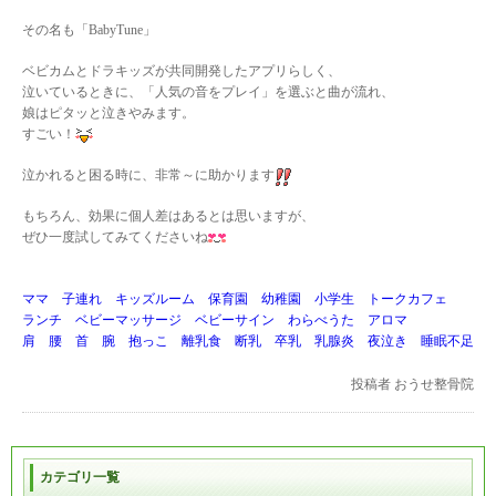
その名も「BabyTune」
ベビカムとドラキッズが共同開発したアプリらしく、
泣いているときに、「人気の音をプレイ」を選ぶと曲が流れ、
娘はピタッと泣きやみます。
すごい！
泣かれると困る時に、非常～に助かります
もちろん、効果に個人差はあるとは思いますが、
ぜひ一度試してみてくださいね
ママ 子連れ キッズルーム 保育園 幼稚園 小学生 トークカフェ
ランチ ベビーマッサージ ベビーサイン わらべうた アロマ
肩 腰 首 腕 抱っこ 離乳食 断乳 卒乳 乳腺炎 夜泣き 睡眠不足
投稿者
おうせ整骨院
カテゴリ一覧