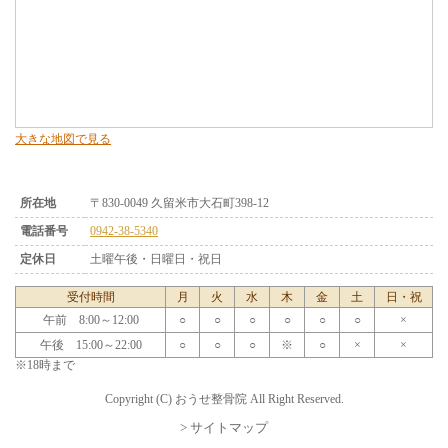
大きな地図で見る
所在地
〒830-0049 久留米市大石町398-12
電話番号
0942-38-5340
定休日
土曜午後・日曜日・祝日
受付時間
月
火
水
木
金
土
日・祝
午前 8:00～12:00
○
○
○
○
○
○
×
午後 15:00～22:00
○
○
○
※
○
×
×
※18時まで
Copyright (C) おうせ整骨院 All Right Reserved.
> サイトマップ