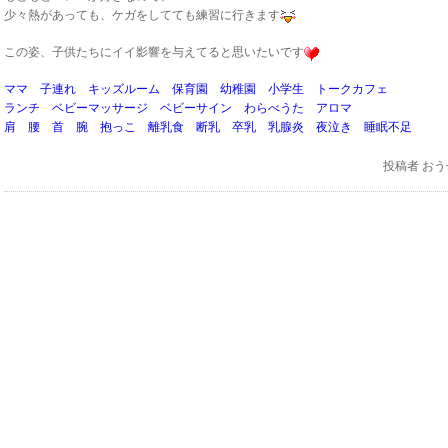
少々熱があっても、ケガをしてても練習に行きます
この姿、子供たちにイイ影響を与えてると思いたいです
ママ 子連れ キッズルーム 保育園 幼稚園 小学生 トークカフェ
ランチ ベビーマッサージ ベビーサイン わらべうた アロマ
肩 腰 首 腕 抱っこ 離乳食 断乳 卒乳 乳腺炎 夜泣き 睡眠不足
投稿者
おう