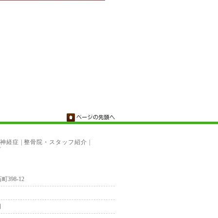
神経症
|
整骨院・スタッフ紹介
|
プ
町398-12
日