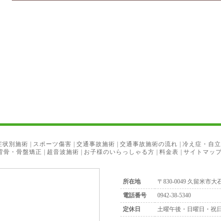
症状別施術
|
スポーツ傷害
|
交通事故施術
|
交通事故施術の流れ
|
冷え症・自立
背骨・骨盤矯正
|
超音波施術
|
お子様のいらっしゃる方
|
料金表
|
サイトマッ
所在地
〒830-0049 久留米市大石
電話番号
0942-38-5340
定休日
土曜午後・日曜日・祝