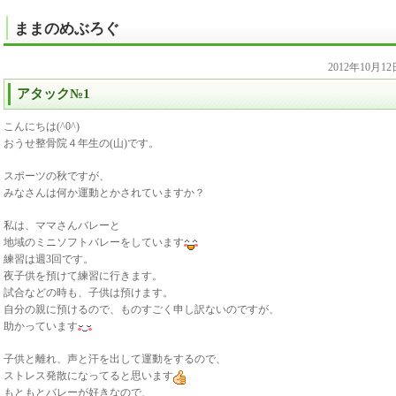
ままのめぶろぐ
2012年10月1
アタック№1
こんにちは(^0^)
おうせ整骨院４年生の(山)です。
スポーツの秋ですが、
みなさんは何か運動とかされていますか？
私は、ママさんバレーと
地域のミニソフトバレーをしています
練習は週3回です。
夜子供を預けて練習に行きます。
試合などの時も、子供は預けます。
自分の親に預けるので、ものすごく申し訳ないのですが、
助かっています
子供と離れ、声と汗を出して運動をするので、
ストレス発散になってると思います
もともとバレーが好きなので、