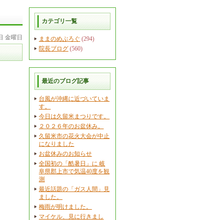
カテゴリ一覧
2日 金曜日
ままのめぶろぐ
(294)
院長ブログ
(560)
最近のブログ記事
台風が沖縄に近づいていま
す。
今日は久留米まつりです。
２０２６年のお盆休み。
久留米市の花火大会が中止
になりました
お盆休みのお知らせ
全国初の「酷暑日」に 岐
阜県郡上市で気温40度を観
測
最近話題の「ガス人間」見
ました。
梅雨が明けました。
マイケル、見に行きまし