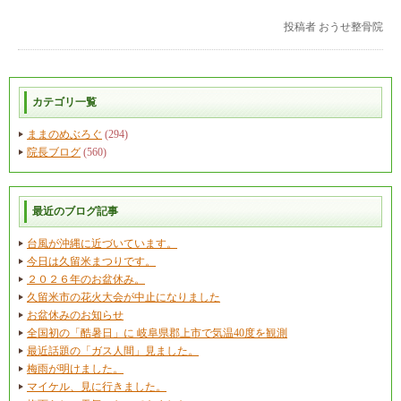
投稿者
おうせ整骨院
カテゴリ一覧
ままのめぶろぐ
(294)
院長ブログ
(560)
最近のブログ記事
台風が沖縄に近づいています。
今日は久留米まつりです。
２０２６年のお盆休み。
久留米市の花火大会が中止になりました
お盆休みのお知らせ
全国初の「酷暑日」に 岐阜県郡上市で気温40度を観測
最近話題の「ガス人間」見ました。
梅雨が明けました。
マイケル、見に行きました。