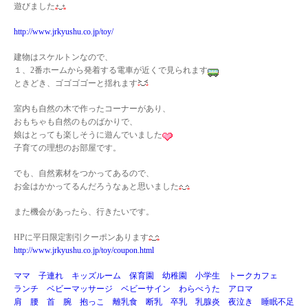
遊びました
http://www.jrkyushu.co.jp/toy/
建物はスケルトンなので、
１、2番ホームから発着する電車が近くで見られます
ときどき、ゴゴゴゴーと揺れます
室内も自然の木で作ったコーナーがあり、
おもちゃも自然のものばかりで、
娘はとっても楽しそうに遊んでいました
子育ての理想のお部屋です。
でも、自然素材をつかってあるので、
お金はかかってるんだろうなぁと思いました
また機会があったら、行きたいです。
HPに平日限定割引クーポンあります
http://www.jrkyushu.co.jp/toy/coupon.html
ママ 子連れ キッズルーム 保育園 幼稚園 小学生 トークカフェ
ランチ ベビーマッサージ ベビーサイン わらべうた アロマ
肩 腰 首 腕 抱っこ 離乳食 断乳 卒乳 乳腺炎 夜泣き 睡眠不足