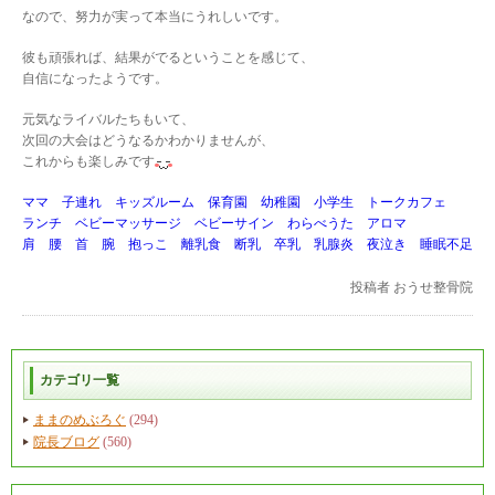
なので、努力が実って本当にうれしいです。
彼も頑張れば、結果がでるということを感じて、
自信になったようです。
元気なライバルたちもいて、
次回の大会はどうなるかわかりませんが、
これからも楽しみです
ママ 子連れ キッズルーム 保育園 幼稚園 小学生 トークカフェ
ランチ ベビーマッサージ ベビーサイン わらべうた アロマ
肩 腰 首 腕 抱っこ 離乳食 断乳 卒乳 乳腺炎 夜泣き 睡眠不足
投稿者
おうせ整骨院
カテゴリ一覧
ままのめぶろぐ
(294)
院長ブログ
(560)