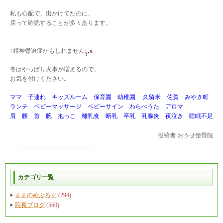
私も心配で、出かけてたのに、
戻って確認することが多々あります。
↑精神脅迫症かもしれません
冬はやっぱり火事が増えるので、
お気を付けください。
ママ 子連れ キッズルーム 保育園 幼稚園 久留米 佐賀 みやき町
ランチ ベビーマッサージ ベビーサイン わらべうた アロマ
肩 腰 首 腕 抱っこ 離乳食 断乳 卒乳 乳腺炎 夜泣き 睡眠不足
投稿者
おうせ整骨院
カテゴリ一覧
ままのめぶろぐ
(294)
院長ブログ
(560)