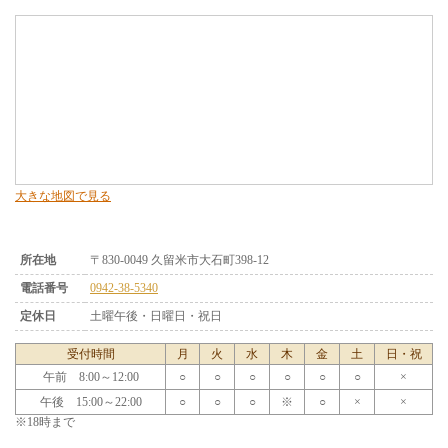
大きな地図で見る
所在地
〒830-0049 久留米市大石町398-12
電話番号
0942-38-5340
定休日
土曜午後・日曜日・祝日
受付時間
月
火
水
木
金
土
日・祝
午前 8:00～12:00
○
○
○
○
○
○
×
午後 15:00～22:00
○
○
○
※
○
×
×
※18時まで