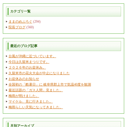
カテゴリ一覧
ままのめぶろぐ
(294)
院長ブログ
(560)
最近のブログ記事
台風が沖縄に近づいています。
今日は久留米まつりです。
２０２６年のお盆休み。
久留米市の花火大会が中止になりました
お盆休みのお知らせ
全国初の「酷暑日」に 岐阜県郡上市で気温40度を観測
最近話題の「ガス人間」見ました。
梅雨が明けました。
マイケル、見に行きました。
梅雨らしい天気になってきました。
月別アーカイブ