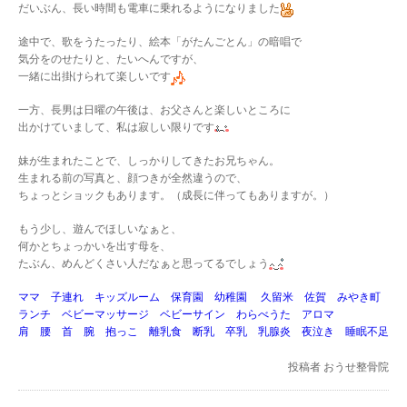
だいぶん、長い時間も電車に乗れるようになりました
途中で、歌をうたったり、絵本「がたんごとん」の暗唱で
気分をのせたりと、たいへんですが、
一緒に出掛けられて楽しいです
一方、長男は日曜の午後は、お父さんと楽しいところに
出かけていまして、私は寂しい限りです
妹が生まれたことで、しっかりしてきたお兄ちゃん。
生まれる前の写真と、顔つきが全然違うので、
ちょっとショックもあります。（成長に伴ってもありますが。）
もう少し、遊んでほしいなぁと、
何かとちょっかいを出す母を、
たぶん、めんどくさい人だなぁと思ってるでしょう
ママ 子連れ キッズルーム 保育園 幼稚園 久留米 佐賀 みやき町
ランチ ベビーマッサージ ベビーサイン わらべうた アロマ
肩 腰 首 腕 抱っこ 離乳食 断乳 卒乳 乳腺炎 夜泣き 睡眠不足
投稿者
おうせ整骨院