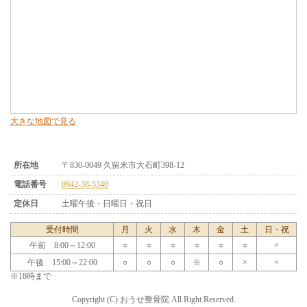
大きな地図で見る
所在地
〒830-0049 久留米市大石町398-12
電話番号
0942-38-5340
定休日
土曜午後・日曜日・祝日
受付時間
月
火
水
木
金
土
日・祝
午前 8:00～12:00
○
○
○
○
○
○
×
午後 15:00～22:00
○
○
○
※
○
×
×
※18時まで
Copyright (C) おうせ整骨院 All Right Reserved.