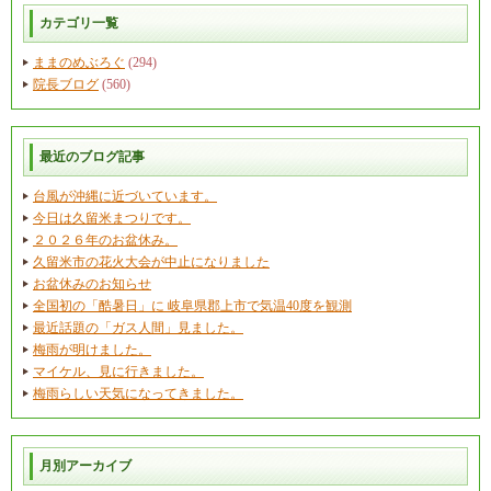
カテゴリ一覧
ままのめぶろぐ
(294)
院長ブログ
(560)
最近のブログ記事
台風が沖縄に近づいています。
今日は久留米まつりです。
２０２６年のお盆休み。
久留米市の花火大会が中止になりました
お盆休みのお知らせ
全国初の「酷暑日」に 岐阜県郡上市で気温40度を観測
最近話題の「ガス人間」見ました。
梅雨が明けました。
マイケル、見に行きました。
梅雨らしい天気になってきました。
月別アーカイブ