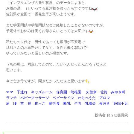
「インフルエンザの発生状況」のデータによると、
お隣の県、（といっても豆津橋を渡ったらすぐですね
）
佐賀県が全国で一番発生率が高いようです。
まだ学園閉鎖や学級閉鎖などは経験したことがないのですが、
予定外のお休みは働くお母さんにとっては大変です
私たちの世代は、男性であっても雇用が不安定で
旦那さんのお給料だけでなく、女性も働く2馬力で
やっていかないと厳しいのが現実です。
うちの母は、両立してたので、たいへんだったんだろうなぁと
思います。
今は亡き母ですが、聞きたかったなぁと思います
ママ 子連れ キッズルーム 保育園 幼稚園 久留米 佐賀 みやき町
ランチ ベビーマッサージ ベビーサイン わらべうた アロマ
肩 腰 首 腕 抱っこ 離乳食 断乳 卒乳 乳腺炎 夜泣き 睡眠不足
投稿者
おうせ整骨院