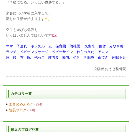
『７級になる。いっぱい優勝する。』
来春には小学校に入学して、
新しい生活が始まります
空手も遊びも勉強も、
いっぱい楽しんでほしいです
ママ 子連れ キッズルーム 保育園 幼稚園 久留米 佐賀 みやき町
ランチ ベビーマッサージ ベビーサイン わらべうた アロマ
肩 腰 首 腕 抱っこ 離乳食 断乳 卒乳 乳腺炎 夜泣き 睡眠不足
投稿者
おうせ整骨院
カテゴリ一覧
ままのめぶろぐ
(294)
院長ブログ
(560)
最近のブログ記事