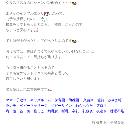
クリスマスなのにシャンパン飲めず・・・
まさかのインフルエンザ
と思って、
（予防接種したのに～
）
検査をしてもらったところ、「陰性」だったので、
ちょっと安心です
でも熱が上がったり、下がったりなのです
おうちでは、体はきつくてもやらないといけないことは、
たっぷりあって、気持ちが焦ります。
心に引っ掛かることもあるので、
それも含めてデトックスの時期と思って
過ごしたいと思います。
整骨院は元気に営業中です
ママ 子連れ キッズルーム 保育園 幼稚園 久留米 佐賀 みやき町
ランチ ベビーマッサージ ベビーサイン わらべうた アロマ
肩 腰 首 腕 抱っこ 離乳食 断乳 卒乳 乳腺炎 夜泣き 睡眠不足
投稿者
おうせ整骨院