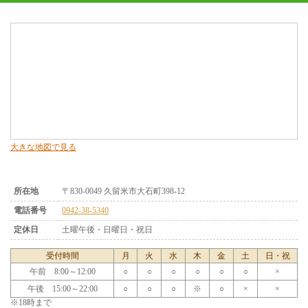
大きな地図で見る
所在地
〒830-0049 久留米市大石町398-12
電話番号
0942-38-5340
定休日
土曜午後・日曜日・祝日
受付時間
月
火
水
木
金
土
日・祝
午前 8:00～12:00
○
○
○
○
○
○
×
午後 15:00～22:00
○
○
○
※
○
×
×
※18時まで