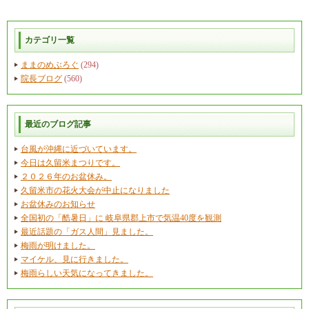
カテゴリ一覧
ままのめぶろぐ
(294)
院長ブログ
(560)
最近のブログ記事
台風が沖縄に近づいています。
今日は久留米まつりです。
２０２６年のお盆休み。
久留米市の花火大会が中止になりました
お盆休みのお知らせ
全国初の「酷暑日」に 岐阜県郡上市で気温40度を観測
最近話題の「ガス人間」見ました。
梅雨が明けました。
マイケル、見に行きました。
梅雨らしい天気になってきました。