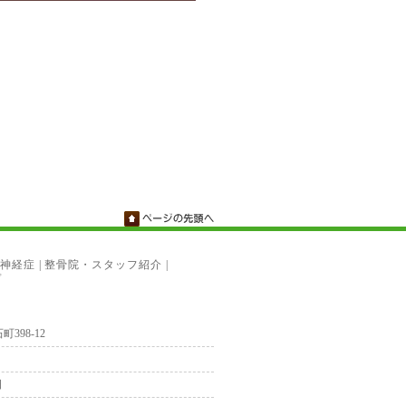
神経症
|
整骨院・スタッフ紹介
|
プ
町398-12
日