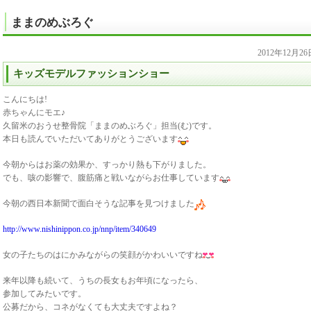
ままのめぶろぐ
2012年12月2
キッズモデルファッションショー
こんにちは!
赤ちゃんにモエ♪
久留米のおうせ整骨院「ままのめぶろぐ」担当(む)です。
本日も読んでいただいてありがとうございます
今朝からはお薬の効果か、すっかり熱も下がりました。
でも、咳の影響で、腹筋痛と戦いながらお仕事しています
今朝の西日本新聞で面白そうな記事を見つけました
http://www.nishinippon.co.jp/nnp/item/340649
女の子たちのはにかみながらの笑顔がかわいいですね
来年以降も続いて、うちの長女もお年頃になったら、
参加してみたいです。
公募だから、コネがなくても大丈夫ですよね？