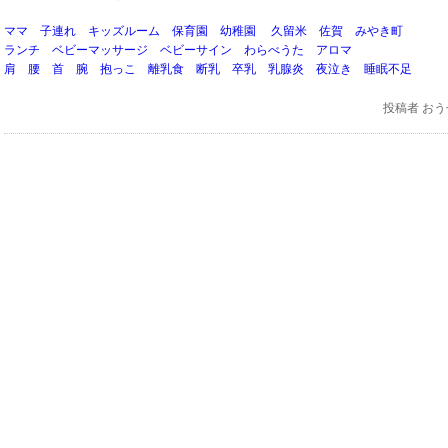
ママ 子連れ キッズルーム 保育園 幼稚園 久留米 佐賀 みやき町
ランチ ベビーマッサージ ベビーサイン わらべうた アロマ
肩 腰 首 腕 抱っこ 離乳食 断乳 卒乳 乳腺炎 夜泣き 睡眠不足
投稿者
おう