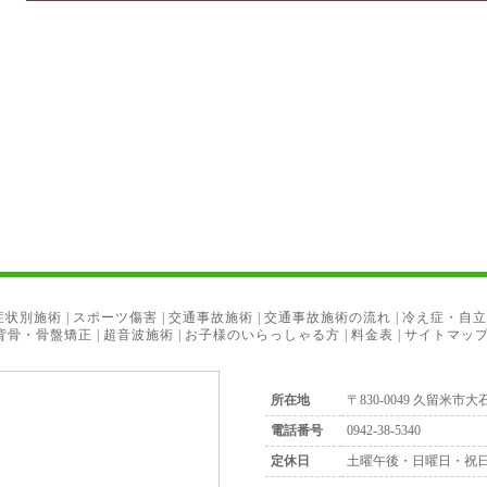
症状別施術
|
スポーツ傷害
|
交通事故施術
|
交通事故施術の流れ
|
冷え症・自立
背骨・骨盤矯正
|
超音波施術
|
お子様のいらっしゃる方
|
料金表
|
サイトマッ
所在地
〒830-0049 久留米市大石
電話番号
0942-38-5340
定休日
土曜午後・日曜日・祝