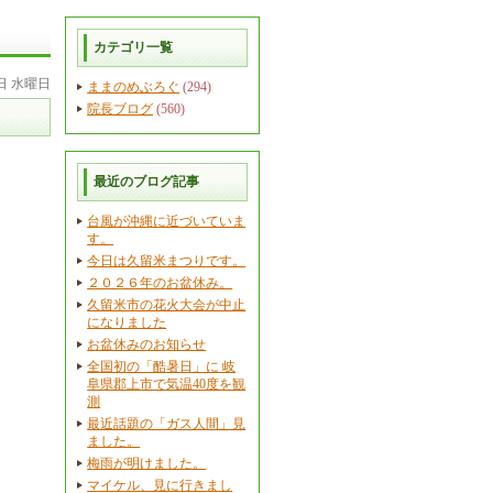
カテゴリ一覧
6日 水曜日
ままのめぶろぐ
(294)
院長ブログ
(560)
最近のブログ記事
台風が沖縄に近づいていま
す。
今日は久留米まつりです。
２０２６年のお盆休み。
久留米市の花火大会が中止
になりました
お盆休みのお知らせ
全国初の「酷暑日」に 岐
阜県郡上市で気温40度を観
測
最近話題の「ガス人間」見
ました。
梅雨が明けました。
マイケル、見に行きまし