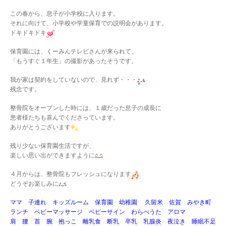
この春から、息子が小学校に入ります。
それに向けて、小学校や学童保育での説明会があります。
ドキドキドキ
保育園には、くーみんテレビさんが来られて、
「もうすぐ１年生」の撮影があったそうです。
我が家は契約をしていないので、見れず・・・
残念です。
整骨院をオープンした時には、１歳だった息子の成長に
患者様たちも喜んでくださっています。
ありがとうございます
残り少ない保育園生活ですが、
楽しい思い出ができますように
４月からは、整骨院もフレッシュになります
どうぞお楽しみに
ママ 子連れ キッズルーム 保育園 幼稚園 久留米 佐賀 みやき町
ランチ ベビーマッサージ ベビーサイン わらべうた アロマ
肩 腰 首 腕 抱っこ 離乳食 断乳 卒乳 乳腺炎 夜泣き 睡眠不足