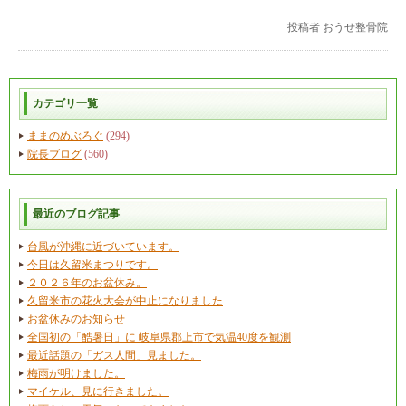
投稿者
おうせ整骨院
カテゴリ一覧
ままのめぶろぐ
(294)
院長ブログ
(560)
最近のブログ記事
台風が沖縄に近づいています。
今日は久留米まつりです。
２０２６年のお盆休み。
久留米市の花火大会が中止になりました
お盆休みのお知らせ
全国初の「酷暑日」に 岐阜県郡上市で気温40度を観測
最近話題の「ガス人間」見ました。
梅雨が明けました。
マイケル、見に行きました。