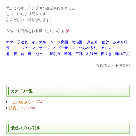
私はこの春、布ナプキン生活を始めました。
思っていたより簡単です
なんだかいい感じがします。
うちでも商品をお取扱いしたいなぁ
ママ 子連れ キッズルーム 保育園 幼稚園 久留米 佐賀 みやき町
ランチ ベビーマッサージ ベビーサイン わらべうた アロマ
肩 腰 首 腕 抱っこ 離乳食 断乳 卒乳 乳腺炎 夜泣き 睡眠不足
投稿者
おうせ整骨院
カテゴリ一覧
ままのめぶろぐ
(294)
院長ブログ
(560)
最近のブログ記事