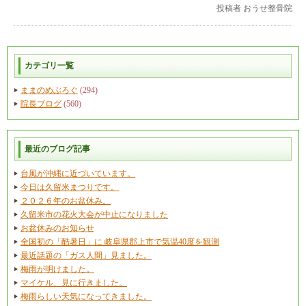
投稿者
おうせ整骨院
カテゴリ一覧
ままのめぶろぐ
(294)
院長ブログ
(560)
最近のブログ記事
台風が沖縄に近づいています。
今日は久留米まつりです。
２０２６年のお盆休み。
久留米市の花火大会が中止になりました
お盆休みのお知らせ
全国初の「酷暑日」に 岐阜県郡上市で気温40度を観測
最近話題の「ガス人間」見ました。
梅雨が明けました。
マイケル、見に行きました。
梅雨らしい天気になってきました。