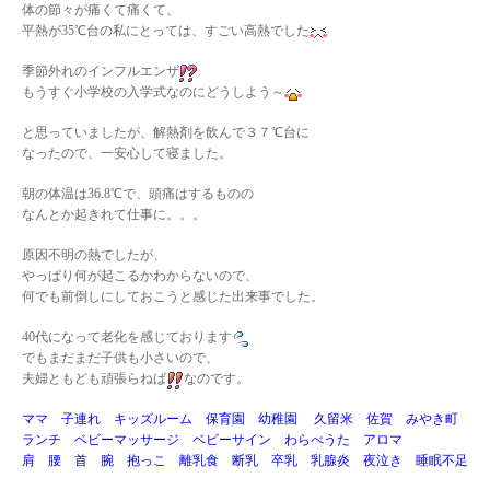
体の節々が痛くて痛くて、
平熱が35℃台の私にとっては、すごい高熱でした
季節外れのインフルエンザ
もうすぐ小学校の入学式なのにどうしよう～
と思っていましたが、解熱剤を飲んで３７℃台に
なったので、一安心して寝ました。
朝の体温は36.8℃で、頭痛はするものの
なんとか起きれて仕事に。。。
原因不明の熱でしたが、
やっぱり何が起こるかわからないので、
何でも前倒しにしておこうと感じた出来事でした。
40代になって老化を感じております
でもまだまだ子供も小さいので、
夫婦ともども頑張らねば
なのです。
ママ 子連れ キッズルーム 保育園 幼稚園 久留米 佐賀 みやき町
ランチ ベビーマッサージ ベビーサイン わらべうた アロマ
肩 腰 首 腕 抱っこ 離乳食 断乳 卒乳 乳腺炎 夜泣き 睡眠不足