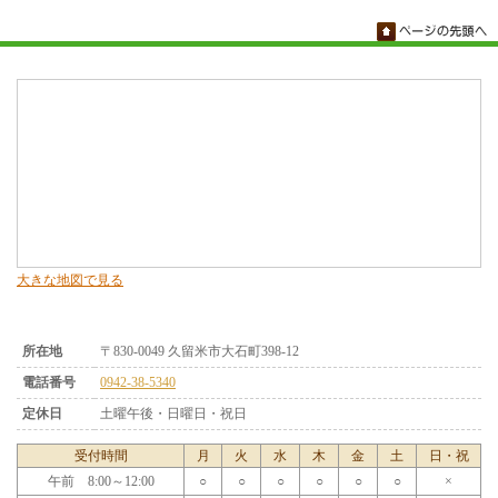
大きな地図で見る
所在地
〒830-0049 久留米市大石町398-12
電話番号
0942-38-5340
定休日
土曜午後・日曜日・祝日
受付時間
月
火
水
木
金
土
日・祝
午前 8:00～12:00
○
○
○
○
○
○
×