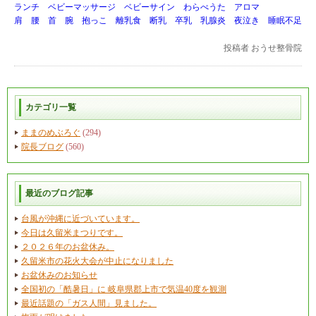
ランチ ベビーマッサージ ベビーサイン わらべうた アロマ
肩 腰 首 腕 抱っこ 離乳食 断乳 卒乳 乳腺炎 夜泣き 睡眠不足
投稿者
おうせ整骨院
カテゴリ一覧
ままのめぶろぐ
(294)
院長ブログ
(560)
最近のブログ記事
台風が沖縄に近づいています。
今日は久留米まつりです。
２０２６年のお盆休み。
久留米市の花火大会が中止になりました
お盆休みのお知らせ
全国初の「酷暑日」に 岐阜県郡上市で気温40度を観測
最近話題の「ガス人間」見ました。