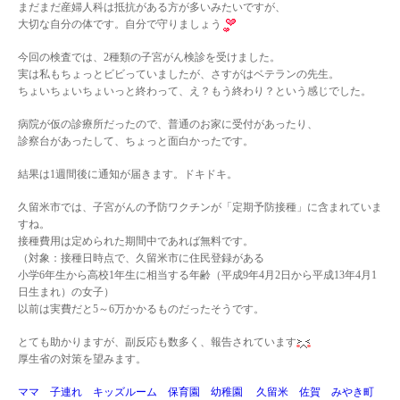
まだまだ産婦人科は抵抗がある方が多いみたいですが、
大切な自分の体です。自分で守りましょう
今回の検査では、2種類の子宮がん検診を受けました。
実は私もちょっとビビっていましたが、さすがはベテランの先生。
ちょいちょいちょいっと終わって、え？もう終わり？という感じでした。
病院が仮の診療所だったので、普通のお家に受付があったり、
診察台があったして、ちょっと面白かったです。
結果は1週間後に通知が届きます。ドキドキ。
久留米市では、子宮がんの予防ワクチンが「定期予防接種」に含まれていま
すね。
接種費用は定められた期間中であれば無料です。
（対象：接種日時点で、久留米市に住民登録がある
小学6年生から高校1年生に相当する年齢（平成9年4月2日から平成13年4月1
日生まれ）の女子）
以前は実費だと5～6万かかるものだったそうです。
とても助かりますが、副反応も数多く、報告されています
厚生省の対策を望みます。
ママ 子連れ キッズルーム 保育園 幼稚園 久留米 佐賀 みやき町