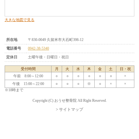
大きな地図で見る
所在地
〒830-0049 久留米市大石町398-12
電話番号
0942-38-5340
定休日
土曜午後・日曜日・祝日
受付時間
月
火
水
木
金
土
日・祝
午前 8:00～12:00
○
○
○
○
○
○
×
午後 15:00～22:00
○
○
○
※
○
×
×
※18時まで
Copyright (C) おうせ整骨院 All Right Reserved.
> サイトマップ