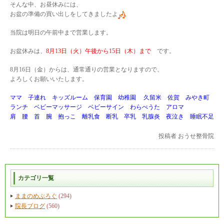
そんな中、お昼休みには、
お盆の準備の買い出しをしてきましたよ
当院は明日の午前中まで営業します。
お盆休みは、
8月13日（火）午後から15日（木）まで
です。
8月16日（金）からは、通常通りの営業となりますので、
よろしくお願いいたします。
ママ 子連れ キッズルーム 保育園 幼稚園 久留米 佐賀 みやき町
ランチ ベビーマッサージ ベビーサイン わらべうた アロマ
肩 腰 首 腕 抱っこ 離乳食 断乳 卒乳 乳腺炎 夜泣き 睡眠不足
投稿者
おうせ整骨院
カテゴリ一覧
ままのめぶろぐ
(294)
院長ブログ
(560)