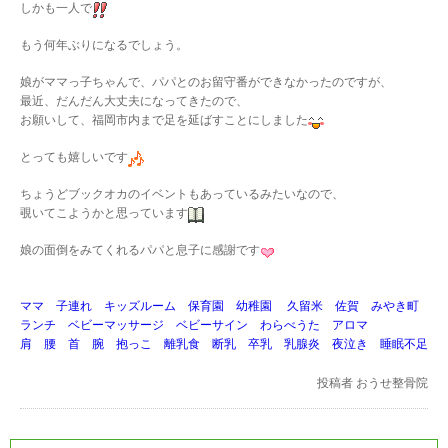
しかも一人で
もう何年ぶりになるでしょう。
娘がママっ子ちゃんで、パパとのお留守番ができなかったのですが、
最近、だんだん大丈夫になってきたので、
お願いして、福岡市内まで足を延ばすことにしました
とっても嬉しいです
ちょうどブックオカのイベントもあっているみたいなので、
覗いてこようかと思っています
娘の面倒をみてくれるパパと息子に感謝です
ママ 子連れ キッズルーム 保育園 幼稚園 久留米 佐賀 みやき町
ランチ ベビーマッサージ ベビーサイン わらべうた アロマ
肩 腰 首 腕 抱っこ 離乳食 断乳 卒乳 乳腺炎 夜泣き 睡眠不足
投稿者
おうせ整骨院