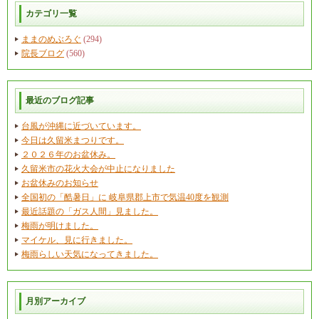
カテゴリ一覧
ままのめぶろぐ
(294)
院長ブログ
(560)
最近のブログ記事
台風が沖縄に近づいています。
今日は久留米まつりです。
２０２６年のお盆休み。
久留米市の花火大会が中止になりました
お盆休みのお知らせ
全国初の「酷暑日」に 岐阜県郡上市で気温40度を観測
最近話題の「ガス人間」見ました。
梅雨が明けました。
マイケル、見に行きました。
梅雨らしい天気になってきました。
月別アーカイブ