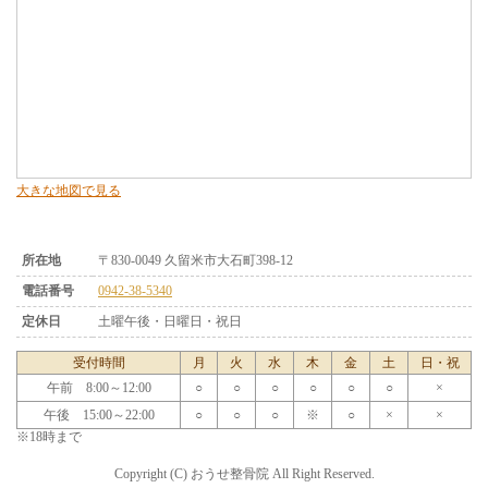
大きな地図で見る
所在地
〒830-0049 久留米市大石町398-12
電話番号
0942-38-5340
定休日
土曜午後・日曜日・祝日
受付時間
月
火
水
木
金
土
日・祝
午前 8:00～12:00
○
○
○
○
○
○
×
午後 15:00～22:00
○
○
○
※
○
×
×
※18時まで
Copyright (C) おうせ整骨院 All Right Reserved.