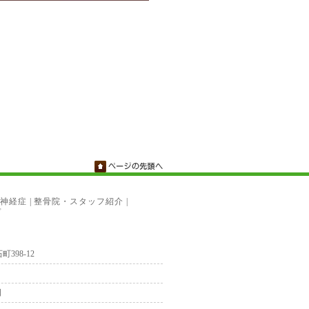
神経症
|
整骨院・スタッフ紹介
|
プ
町398-12
日