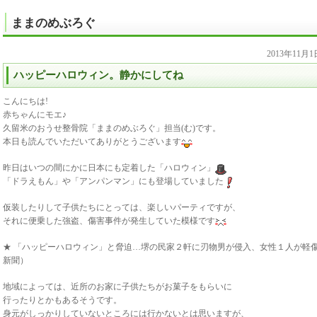
ままのめぶろぐ
2013年11月
ハッピーハロウィン。静かにしてね
こんにちは!
赤ちゃんにモエ♪
久留米のおうせ整骨院「ままのめぶろぐ」担当(む)です。
本日も読んでいただいてありがとうございます
昨日はいつの間にかに日本にも定着した「ハロウィン」
「ドラえもん」や「アンパンマン」にも登場していました
仮装したりして子供たちにとっては、楽しいパーティですが、
それに便乗した強盗、傷害事件が発生していた模様です
★ 「ハッピーハロウィン」と脅迫…堺の民家２軒に刃物男が侵入、女性１人が軽傷
新聞）
地域によっては、近所のお家に子供たちがお菓子をもらいに
行ったりとかもあるそうです。
身元がしっかりしていないところには行かないとは思いますが、