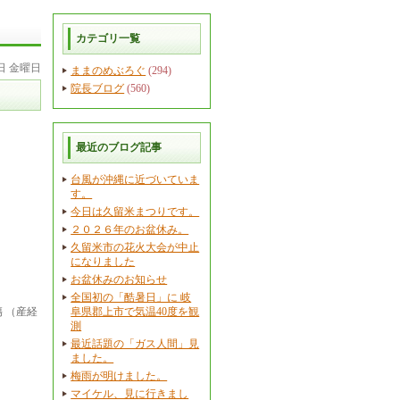
カテゴリ一覧
1日 金曜日
ままのめぶろぐ
(294)
院長ブログ
(560)
最近のブログ記事
台風が沖縄に近づいていま
す。
今日は久留米まつりです。
２０２６年のお盆休み。
久留米市の花火大会が中止
になりました
お盆休みのお知らせ
全国初の「酷暑日」に 岐
 （産経
阜県郡上市で気温40度を観
測
最近話題の「ガス人間」見
ました。
梅雨が明けました。
マイケル、見に行きまし