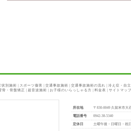
症状別施術
|
スポーツ傷害
|
交通事故施術
|
交通事故施術の流れ
|
冷え症・自立
背骨・骨盤矯正
|
超音波施術
|
お子様のいらっしゃる方
|
料金表
|
サイトマッ
所在地
〒830-0049 久留米市大石
電話番号
0942-38-5340
定休日
土曜午後・日曜日・祝