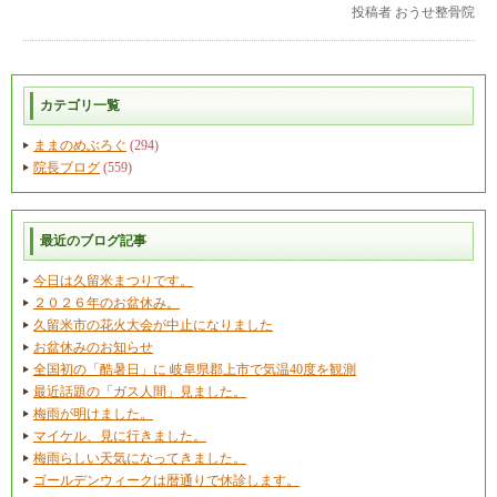
投稿者
おうせ整骨院
カテゴリ一覧
ままのめぶろぐ
(294)
院長ブログ
(559)
最近のブログ記事
今日は久留米まつりです。
２０２６年のお盆休み。
久留米市の花火大会が中止になりました
お盆休みのお知らせ
全国初の「酷暑日」に 岐阜県郡上市で気温40度を観測
最近話題の「ガス人間」見ました。
梅雨が明けました。
マイケル、見に行きました。
梅雨らしい天気になってきました。
ゴールデンウィークは暦通りで休診します。