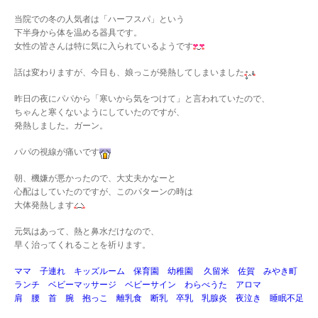
当院での冬の人気者は「ハーフスパ」という
下半身から体を温める器具です。
女性の皆さんは特に気に入られているようです
話は変わりますが、今日も、娘っこが発熱してしまいました
昨日の夜にパパから「寒いから気をつけて」と言われていたので、
ちゃんと寒くないようにしていたのですが、
発熱しました。ガーン。
パパの視線が痛いです
朝、機嫌が悪かったので、大丈夫かなーと
心配はしていたのですが、このパターンの時は
大体発熱します
元気はあって、熱と鼻水だけなので、
早く治ってくれることを祈ります。
ママ 子連れ キッズルーム 保育園 幼稚園 久留米 佐賀 みやき町
ランチ ベビーマッサージ ベビーサイン わらべうた アロマ
肩 腰 首 腕 抱っこ 離乳食 断乳 卒乳 乳腺炎 夜泣き 睡眠不足