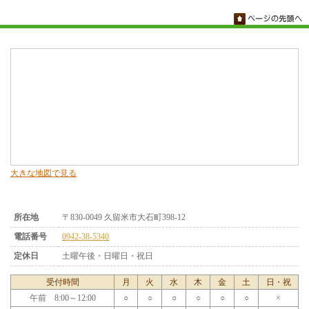
大きな地図で見る
所在地
〒830-0049 久留米市大石町398-12
電話番号
0942-38-5340
定休日
土曜午後・日曜日・祝日
受付時間
月
火
水
木
金
土
日・祝
午前 8:00～12:00
○
○
○
○
○
○
×