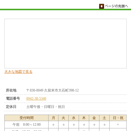
大きな地図で見る
所在地
〒830-0049 久留米市大石町398-12
電話番号
0942-38-5340
定休日
土曜午後・日曜日・祝日
受付時間
月
火
水
木
金
土
日・祝
午前 8:00～12:00
○
○
○
○
○
○
×