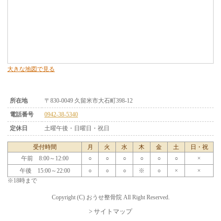
大きな地図で見る
所在地
〒830-0049 久留米市大石町398-12
電話番号
0942-38-5340
定休日
土曜午後・日曜日・祝日
受付時間
月
火
水
木
金
土
日・祝
午前 8:00～12:00
○
○
○
○
○
○
×
午後 15:00～22:00
○
○
○
※
○
×
×
※18時まで
Copyright (C) おうせ整骨院 All Right Reserved.
> サイトマップ