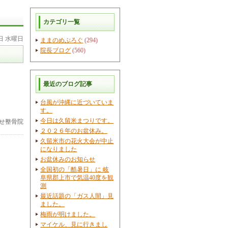
カテゴリ一覧
4日 水曜日
ままのめぶろぐ
(294)
院長ブログ
(560)
最近のブログ記事
台風が沖縄に近づいていま
す。
今日は久留米まつりです。
せ整骨院
２０２６年のお盆休み。
久留米市の花火大会が中止
になりました
お盆休みのお知らせ
全国初の「酷暑日」に 岐
阜県郡上市で気温40度を観
測
最近話題の「ガス人間」見
ました。
梅雨が明けました。
マイケル、見に行きまし