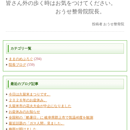
皆さん外の歩く時はお気をつけてください。
おうせ整骨院院長。
投稿者
おうせ整骨院
カテゴリ一覧
ままのめぶろぐ
(294)
院長ブログ
(559)
最近のブログ記事
今日は久留米まつりです。
２０２６年のお盆休み。
久留米市の花火大会が中止になりました
お盆休みのお知らせ
全国初の「酷暑日」に 岐阜県郡上市で気温40度を観測
最近話題の「ガス人間」見ました。
梅雨が明けました。