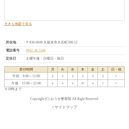
大きな地図で見る
所在地
〒830-0049 久留米市大石町398-12
電話番号
0942-38-5340
定休日
土曜午後・日曜日・祝日
受付時間
月
火
水
木
金
土
日・祝
午前 8:00～12:00
○
○
○
○
○
○
×
午後 15:00～22:00
○
○
○
※
○
×
×
※18時まで
Copyright (C) おうせ整骨院 All Right Reserved.
> サイトマップ