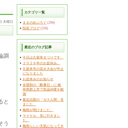
カテゴリ一覧
7日 木曜日
ままのめぶろぐ
(294)
院長ブログ
(559)
最近のブログ記事
論調
今日は久留米まつりです。
２０２６年のお盆休み。
久留米市の花火大会が中止
になりました
お盆休みのお知らせ
全国初の「酷暑日」に 岐
阜県郡上市で気温40度を観
測
最近話題の「ガス人間」見
ると
ました。
梅雨が明けました。
マイケル、見に行きまし
た。
そう
梅雨らしい天気になってき