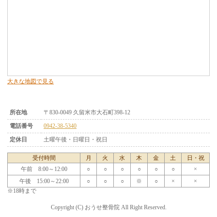
大きな地図で見る
所在地
〒830-0049 久留米市大石町398-12
電話番号
0942-38-5340
定休日
土曜午後・日曜日・祝日
受付時間
月
火
水
木
金
土
日・祝
午前 8:00～12:00
○
○
○
○
○
○
×
午後 15:00～22:00
○
○
○
※
○
×
×
※18時まで
Copyright (C) おうせ整骨院 All Right Reserved.