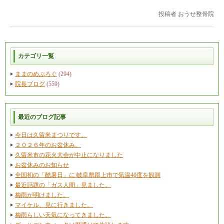
投稿者
おうせ整骨院
カテゴリ一覧
ままのめぶろぐ
(294)
院長ブログ
(559)
最近のブログ記事
今日は久留米まつりです。
２０２６年のお盆休み。
久留米市の花火大会が中止になりました
お盆休みのお知らせ
全国初の「酷暑日」に 岐阜県郡上市で気温40度を観測
最近話題の「ガス人間」見ました。
梅雨が明けました。
マイケル、見に行きました。
梅雨らしい天気になってきました。