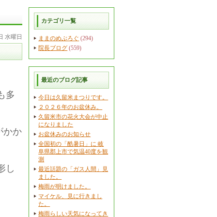
カテゴリ一覧
4日 水曜日
ままのめぶろぐ
(294)
院長ブログ
(559)
最近のブログ記事
も多
今日は久留米まつりです。
２０２６年のお盆休み。
久留米市の花火大会が中止
になりました
がかか
お盆休みのお知らせ
全国初の「酷暑日」に 岐
阜県郡上市で気温40度を観
測
形し
最近話題の「ガス人間」見
ました。
梅雨が明けました。
マイケル、見に行きまし
た。
梅雨らしい天気になってき