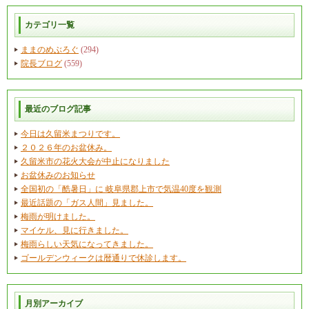
カテゴリ一覧
ままのめぶろぐ
(294)
院長ブログ
(559)
最近のブログ記事
今日は久留米まつりです。
２０２６年のお盆休み。
久留米市の花火大会が中止になりました
お盆休みのお知らせ
全国初の「酷暑日」に 岐阜県郡上市で気温40度を観測
最近話題の「ガス人間」見ました。
梅雨が明けました。
マイケル、見に行きました。
梅雨らしい天気になってきました。
ゴールデンウィークは暦通りで休診します。
月別アーカイブ