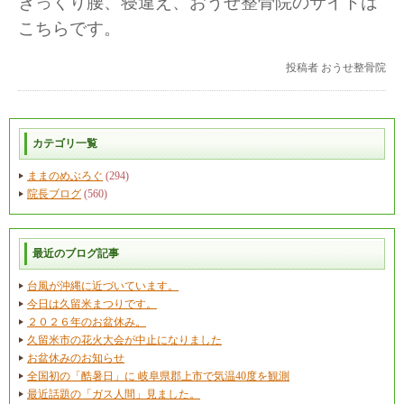
ぎっくり腰、寝違え、おうせ整骨院のサイトは
こちらです。
投稿者
おうせ整骨院
カテゴリ一覧
ままのめぶろぐ
(294)
院長ブログ
(560)
最近のブログ記事
台風が沖縄に近づいています。
今日は久留米まつりです。
２０２６年のお盆休み。
久留米市の花火大会が中止になりました
お盆休みのお知らせ
全国初の「酷暑日」に 岐阜県郡上市で気温40度を観測
最近話題の「ガス人間」見ました。