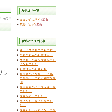
カテゴリ一覧
2日 水曜日
ままのめぶろぐ
(294)
院長ブログ
(559)
最近のブログ記事
今日は久留米まつりです。
２０２６年のお盆休み。
久留米市の花火大会が中止
になりました
お盆休みのお知らせ
りし
全国初の「酷暑日」に 岐
阜県郡上市で気温40度を観
測
最近話題の「ガス人間」見
ました。
梅雨が明けました。
マイケル、見に行きまし
た。
梅雨らしい天気になってき