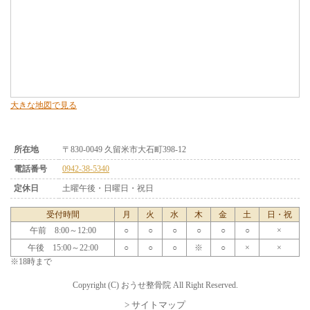
大きな地図で見る
所在地
〒830-0049 久留米市大石町398-12
電話番号
0942-38-5340
定休日
土曜午後・日曜日・祝日
受付時間
月
火
水
木
金
土
日・祝
午前 8:00～12:00
○
○
○
○
○
○
×
午後 15:00～22:00
○
○
○
※
○
×
×
※18時まで
Copyright (C) おうせ整骨院 All Right Reserved.
> サイトマップ