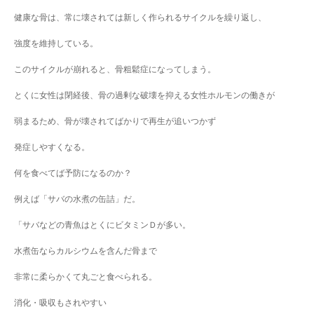
健康な骨は、常に壊されては新しく作られるサイクルを繰り返し、
強度を維持している。
このサイクルが崩れると、骨粗鬆症になってしまう。
とくに女性は閉経後、骨の過剰な破壊を抑える女性ホルモンの働きが
弱まるため、骨が壊されてばかりで再生が追いつかず
発症しやすくなる。
何を食べてば予防になるのか？
例えば「サバの水煮の缶詰」だ。
「サバなどの青魚はとくにビタミンＤが多い。
水煮缶ならカルシウムを含んだ骨まで
非常に柔らかくて丸ごと食べられる。
消化・吸収もされやすい