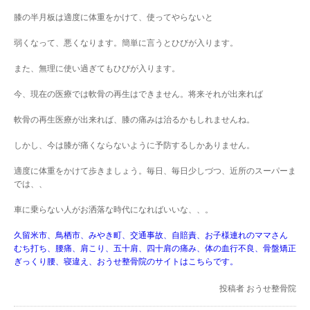
膝の半月板は適度に体重をかけて、使ってやらないと
弱くなって、悪くなります。簡単に言うとひびが入ります。
また、無理に使い過ぎてもひびが入ります。
今、現在の医療では軟骨の再生はできません。将来それが出来れば
軟骨の再生医療が出来れば、膝の痛みは治るかもしれませんね。
しかし、今は膝が痛くならないように予防するしかありません。
適度に体重をかけて歩きましょう。毎日、毎日少しづつ、近所のスーパーま
では、、
車に乗らない人がお洒落な時代になればいいな、、。
久留米市、鳥栖市、みやき町、交通事故、自賠責、お子様連れのママさん
むち打ち、腰痛、肩こり、五十肩、四十肩の痛み、体の血行不良、骨盤矯正
ぎっくり腰、寝違え、おうせ整骨院のサイトはこちらです。
投稿者
おうせ整骨院