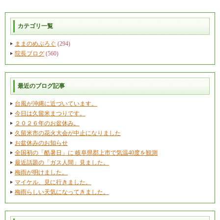
カテゴリ一覧
ままのめぶろぐ
(294)
院長ブログ
(560)
最近のブログ記事
台風が沖縄に近づいています。
今日は久留米まつりです。
２０２６年のお盆休み。
久留米市の花火大会が中止になりました
お盆休みのお知らせ
全国初の「酷暑日」に 岐阜県郡上市で気温40度を観測
最近話題の「ガス人間」見ました。
梅雨が明けました。
マイケル、見に行きました。
梅雨らしい天気になってきました。