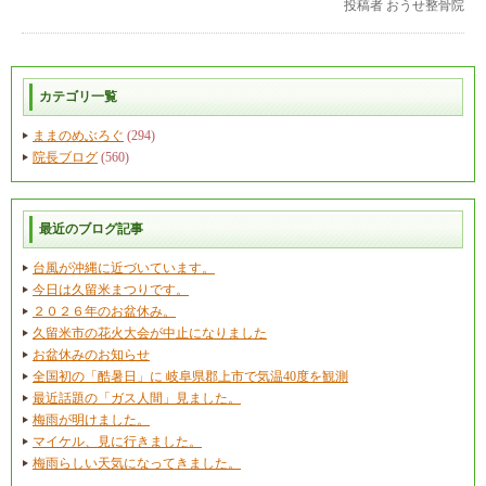
投稿者
おうせ整骨院
カテゴリ一覧
ままのめぶろぐ
(294)
院長ブログ
(560)
最近のブログ記事
台風が沖縄に近づいています。
今日は久留米まつりです。
２０２６年のお盆休み。
久留米市の花火大会が中止になりました
お盆休みのお知らせ
全国初の「酷暑日」に 岐阜県郡上市で気温40度を観測
最近話題の「ガス人間」見ました。
梅雨が明けました。
マイケル、見に行きました。
梅雨らしい天気になってきました。