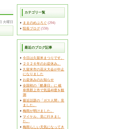
カテゴリ一覧
9日 火曜日
ままのめぶろぐ
(294)
院長ブログ
(559)
最近のブログ記事
今日は久留米まつりです。
２０２６年のお盆休み。
久留米市の花火大会が中止
になりました
お盆休みのお知らせ
全国初の「酷暑日」に 岐
阜県郡上市で気温40度を観
測
最近話題の「ガス人間」見
ました。
梅雨が明けました。
マイケル、見に行きまし
た。
梅雨らしい天気になってき