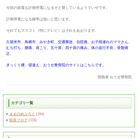
今回の節電も計画停電になるぞと脅しているようでいやです。
計画停電になる確率は低いと思います。
それでもマスコミ（特にテレビ）はそれをあおります。
久留米市、鳥栖市、みやき町、交通事故、自賠責、お子様連れのママさん、
むち打ち、腰痛、肩こり、五十肩、四十肩の痛み、体の血行不良、骨盤矯
正、
ぎっくり腰、寝違え、おうせ整骨院のサイトはこちらです。
投稿者
おうせ整骨院
カテゴリ一覧
ままのめぶろぐ
(294)
院長ブログ
(559)