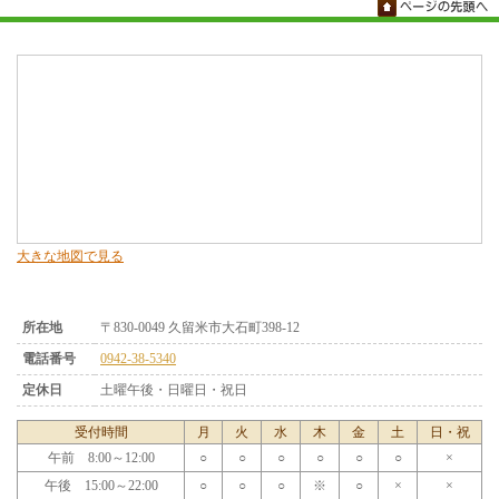
大きな地図で見る
所在地
〒830-0049 久留米市大石町398-12
電話番号
0942-38-5340
定休日
土曜午後・日曜日・祝日
受付時間
月
火
水
木
金
土
日・祝
午前 8:00～12:00
○
○
○
○
○
○
×
午後 15:00～22:00
○
○
○
※
○
×
×