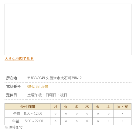
大きな地図で見る
所在地
〒830-0049 久留米市大石町398-12
電話番号
0942-38-5340
定休日
土曜午後・日曜日・祝日
受付時間
月
火
水
木
金
土
日・祝
午前 8:00～12:00
○
○
○
○
○
○
×
午後 15:00～22:00
○
○
○
※
○
×
×
※18時まで