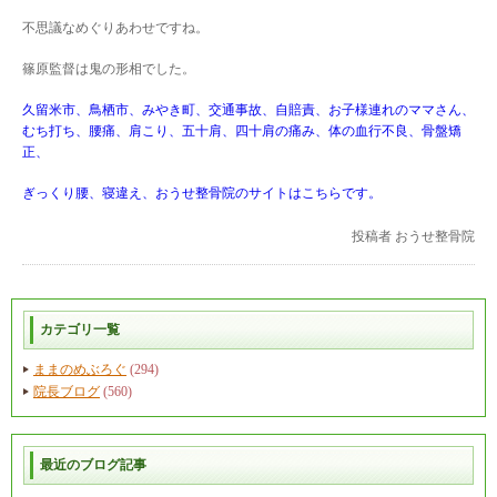
不思議なめぐりあわせですね。
篠原監督は鬼の形相でした。
久留米市、鳥栖市、みやき町、交通事故、自賠責、お子様連れのママさん、
むち打ち、腰痛、肩こり、五十肩、四十肩の痛み、体の血行不良、骨盤矯
正、
ぎっくり腰、寝違え、おうせ整骨院のサイトはこちらです。
投稿者
おうせ整骨院
カテゴリ一覧
ままのめぶろぐ
(294)
院長ブログ
(560)
最近のブログ記事