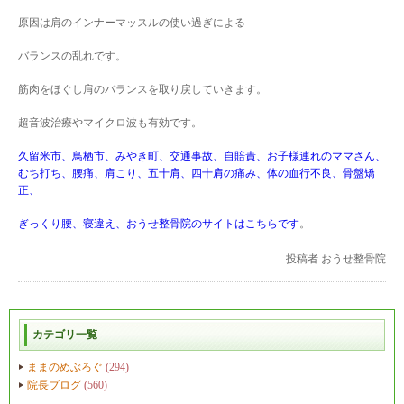
原因は肩のインナーマッスルの使い過ぎによる
バランスの乱れです。
筋肉をほぐし肩のバランスを取り戻していきます。
超音波治療やマイクロ波も有効です。
久留米市、鳥栖市、みやき町、交通事故、自賠責、お子様連れのママさん、
むち打ち、腰痛、肩こり、五十肩、四十肩の痛み、体の血行不良、骨盤矯
正、
ぎっくり腰、寝違え、おうせ整骨院のサイトはこちらです
。
投稿者
おうせ整骨院
カテゴリ一覧
ままのめぶろぐ
(294)
院長ブログ
(560)