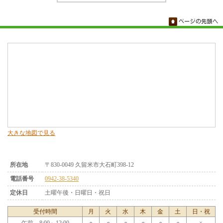
大きな地図で見る
所在地
〒830-0049 久留米市大石町398-12
電話番号
0942-38-5340
定休日
土曜午後・日曜日・祝日
受付時間
月
火
水
木
金
土
日・祝