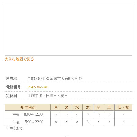
大きな地図で見る
所在地
〒830-0049 久留米市大石町398-12
電話番号
0942-38-5340
定休日
土曜午後・日曜日・祝日
受付時間
月
火
水
木
金
土
日・祝
午前 8:00～12:00
○
○
○
○
○
○
×
午後 15:00～22:00
○
○
○
※
○
×
×
※18時まで