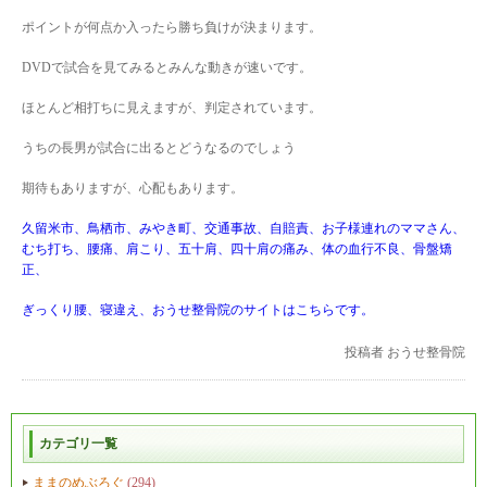
ポイントが何点か入ったら勝ち負けが決まります。
DVDで試合を見てみるとみんな動きが速いです。
ほとんど相打ちに見えますが、判定されています。
うちの長男が試合に出るとどうなるのでしょう
期待もありますが、心配もあります。
久留米市、鳥栖市、みやき町、交通事故、自賠責、お子様連れのママさん、
むち打ち、腰痛、肩こり、五十肩、四十肩の痛み、体の血行不良、骨盤矯
正、
ぎっくり腰、寝違え、おうせ整骨院のサイトはこちらです。
投稿者
おうせ整骨院
カテゴリ一覧
ままのめぶろぐ
(294)