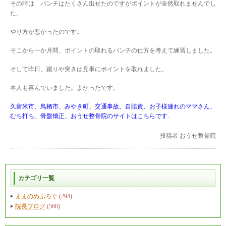
その時は パンチはたくさん出せたのですがポイントが全然取れませんでし
た。
やり方が悪かったのです。
そこから一か月間、ポイントの取れるパンチの仕方を考えて練習しました。
そして昨日、蹴りや突きは見事にポイントを取れました。
本人も喜んでいました。よかったです。
久留米市、鳥栖市、みやき町、交通事故、自賠責、お子様連れのママさん、
むち打ち、骨盤矯正、おうせ整骨院のサイトはこちらです.
投稿者
おうせ整骨院
カテゴリ一覧
ままのめぶろぐ
(294)
院長ブログ
(560)