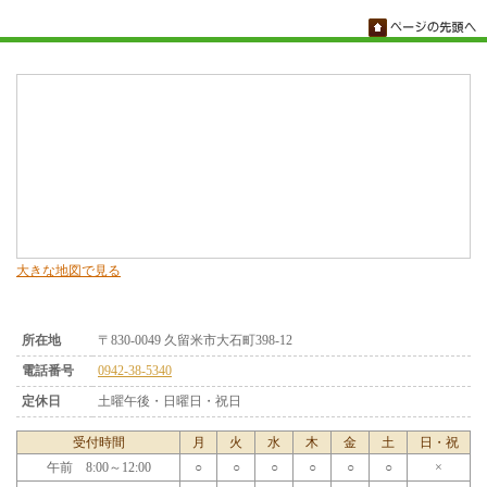
大きな地図で見る
所在地
〒830-0049 久留米市大石町398-12
電話番号
0942-38-5340
定休日
土曜午後・日曜日・祝日
受付時間
月
火
水
木
金
土
日・祝
午前 8:00～12:00
○
○
○
○
○
○
×