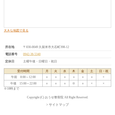
大きな地図で見る
所在地
〒830-0049 久留米市大石町398-12
電話番号
0942-38-5340
定休日
土曜午後・日曜日・祝日
受付時間
月
火
水
木
金
土
日・祝
午前 8:00～12:00
○
○
○
○
○
○
×
午後 15:00～22:00
○
○
○
※
○
×
×
※18時まで
Copyright (C) おうせ整骨院 All Right Reserved.
> サイトマップ