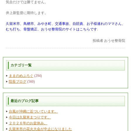
気合だけでは勝てません。
井上新監督に期待します。
久留米市、鳥栖市、みやき町、交通事故、自賠責、お子様連れのママさん、
むち打ち、骨盤矯正、おうせ整骨院のサイトはこちらです.
投稿者
おうせ整骨院
カテゴリ一覧
ままのめぶろぐ
(294)
院長ブログ
(560)
最近のブログ記事
台風が沖縄に近づいています。
今日は久留米まつりです。
２０２６年のお盆休み。
久留米市の花火大会が中止になりました