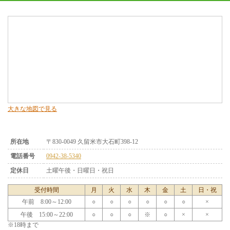
大きな地図で見る
所在地
〒830-0049 久留米市大石町398-12
電話番号
0942-38-5340
定休日
土曜午後・日曜日・祝日
受付時間
月
火
水
木
金
土
日・祝
午前 8:00～12:00
○
○
○
○
○
○
×
午後 15:00～22:00
○
○
○
※
○
×
×
※18時まで