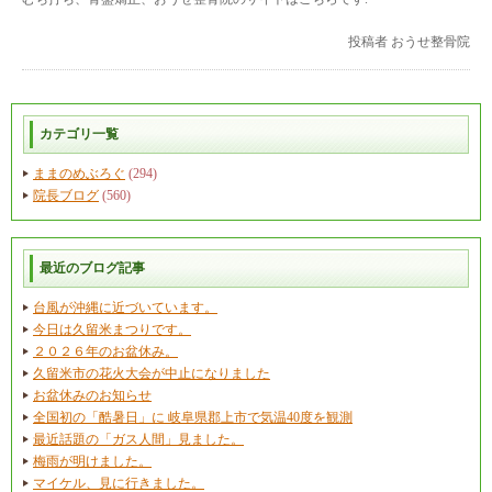
投稿者
おうせ整骨院
カテゴリ一覧
ままのめぶろぐ
(294)
院長ブログ
(560)
最近のブログ記事
台風が沖縄に近づいています。
今日は久留米まつりです。
２０２６年のお盆休み。
久留米市の花火大会が中止になりました
お盆休みのお知らせ
全国初の「酷暑日」に 岐阜県郡上市で気温40度を観測
最近話題の「ガス人間」見ました。
梅雨が明けました。
マイケル、見に行きました。