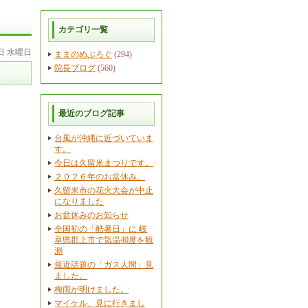
カテゴリ一覧
8日 水曜日
ままのめぶろぐ
(294)
院長ブログ
(560)
最近のブログ記事
台風が沖縄に近づいていま
す。
今日は久留米まつりです。
２０２６年のお盆休み。
久留米市の花火大会が中止
になりました
お盆休みのお知らせ
全国初の「酷暑日」に 岐
阜県郡上市で気温40度を観
測
最近話題の「ガス人間」見
ました。
梅雨が明けました。
マイケル、見に行きまし