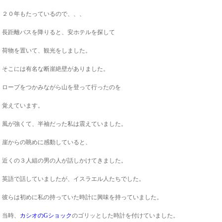
２０年もたっているので、、、
長距離バスを降りると、安ホテルを探して
荷物を置いて、観光をしました。
そこには有名な断崖絶壁がありました。
ロープをつかみながら山を登って行ったのを
覚えています。
風が強くて、半袖だった私は震えていました。
崖からの眺めに感動していると、
近くの３人組の男の人が話しかけてきました。
英語で話していましたが、イスラエル人たちでした。
彼らは初めに私の持っていた時計に興味を持っていました。
当時、
カシオのGショック
のゴリッとした時計を付けていました。