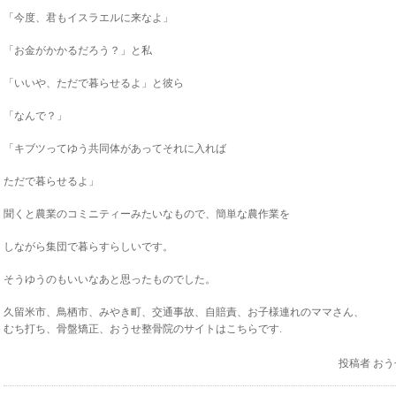
「今度、君もイスラエルに来なよ」
「お金がかかるだろう？」と私
「いいや、ただで暮らせるよ」と彼ら
「なんで？」
「キブツってゆう共同体があってそれに入れば
ただで暮らせるよ」
聞くと農業のコミニティーみたいなもので、簡単な農作業を
しながら集団で暮らすらしいです。
そうゆうのもいいなあと思ったものでした。
久留米市、鳥栖市、みやき町、交通事故、自賠責、お子様連れのママさん、
むち打ち、骨盤矯正、おうせ整骨院のサイトはこちらです.
投稿者
おう