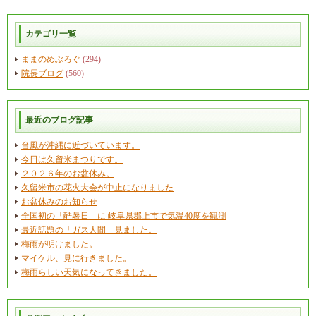
カテゴリ一覧
ままのめぶろぐ
(294)
院長ブログ
(560)
最近のブログ記事
台風が沖縄に近づいています。
今日は久留米まつりです。
２０２６年のお盆休み。
久留米市の花火大会が中止になりました
お盆休みのお知らせ
全国初の「酷暑日」に 岐阜県郡上市で気温40度を観測
最近話題の「ガス人間」見ました。
梅雨が明けました。
マイケル、見に行きました。
梅雨らしい天気になってきました。