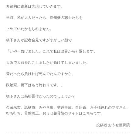
奇跡的に維新は実現していきます。
当時、私が大人だったら、長州藩の志士たちを
止めていたかもしれません。
橋下さんが記者会見ですがすがしい顔で
「いやー負けました。これで私は政界から引退します。
大阪で大戦を起こしましたが負けてしまいました。
昔だったら負ければ死んでたんですから、
政治家、橋下はもう終わりです。」
橋下さんは高杉晋作だったのでしょうか？
久留米市、鳥栖市、みやき町、交通事故、自賠責、お子様連れのママさん、
むち打ち、骨盤矯正、おうせ整骨院のサイトはこちらです.
投稿者
おうせ整骨院