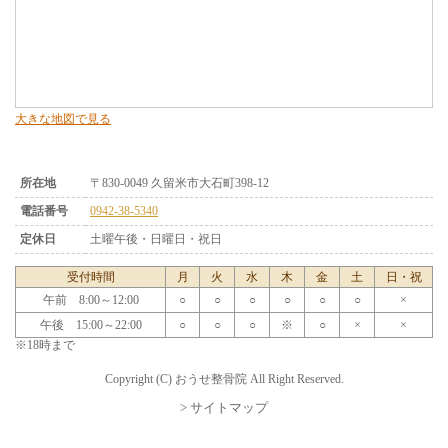
大きな地図で見る
所在地
〒830-0049 久留米市大石町398-12
電話番号
0942-38-5340
定休日
土曜午後・日曜日・祝日
受付時間
月
火
水
木
金
土
日・祝
午前 8:00～12:00
○
○
○
○
○
○
×
午後 15:00～22:00
○
○
○
※
○
×
×
※18時まで
Copyright (C) おうせ整骨院 All Right Reserved.
> サイトマップ