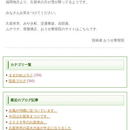
福岡地方より、久留米の方が雪が降ってるようです。
みなさんお気をつけてください。
久留米市、みやき町、交通事故、自賠責、
ムチウチ、骨盤矯正、おうせ整骨院のサイトはこちらです.
投稿者
おうせ整骨院
カテゴリ一覧
ままのめぶろぐ
(294)
院長ブログ
(560)
最近のブログ記事
台風が沖縄に近づいています。
今日は久留米まつりです。
２０２６年のお盆休み。
久留米市の花火大会が中止になりました