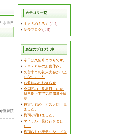
カテゴリ一覧
7日 水曜日
ままのめぶろぐ
(294)
院長ブログ
(559)
。
最近のブログ記事
今日は久留米まつりです。
２０２６年のお盆休み。
久留米市の花火大会が中止
になりました
お盆休みのお知らせ
全国初の「酷暑日」に 岐
阜県郡上市で気温40度を観
測
最近話題の「ガス人間」見
ました。
せ整骨院
梅雨が明けました。
マイケル、見に行きまし
た。
梅雨らしい天気になってき