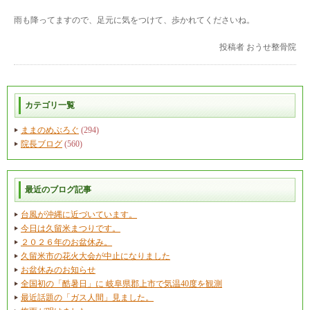
雨も降ってますので、足元に気をつけて、歩かれてくださいね。
投稿者
おうせ整骨院
カテゴリ一覧
ままのめぶろぐ
(294)
院長ブログ
(560)
最近のブログ記事
台風が沖縄に近づいています。
今日は久留米まつりです。
２０２６年のお盆休み。
久留米市の花火大会が中止になりました
お盆休みのお知らせ
全国初の「酷暑日」に 岐阜県郡上市で気温40度を観測
最近話題の「ガス人間」見ました。